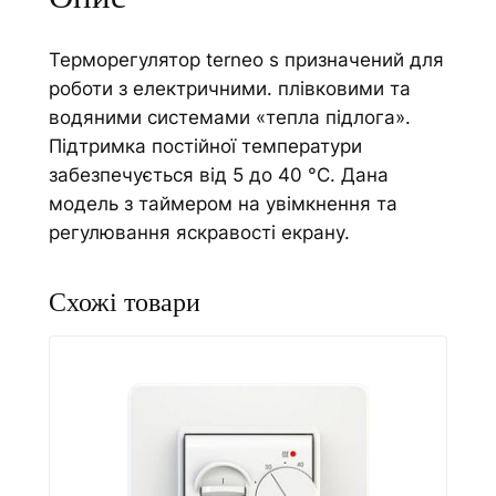
я
e
т
:
Терморегулятор terneo s призначений для
о
роботи з електричними. плівковими та
р
водяними системами «тепла підлога».
t
Підтримка постійної температури
e
забезпечується від 5 до 40 °С. Дана
r
модель з таймером на увімкнення та
n
регулювання яскравості екрану.
e
o
s
к
і
л
ь
к
і