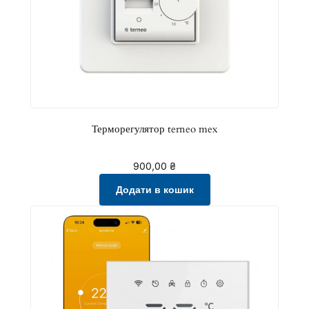
с
т
ь
Терморегулятор terneo mex
900,00
₴
Додати в кошик