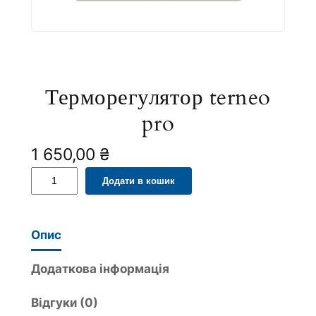
Терморегулятор terneo
pro
1 650,00
₴
Т
A
Додати в кошик
е
l
р
t
м
e
Опис
о
r
р
n
Додаткова інформація
е
a
Відгуки (0)
г
t