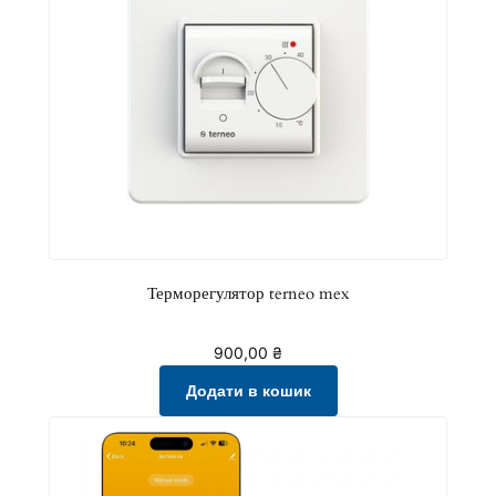
л
ь
к
і
с
т
ь
Терморегулятор terneo mex
900,00
₴
Додати в кошик