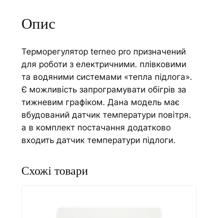
у
i
л
v
Опис
я
e
т
:
Терморегулятор terneo pro призначений
о
для роботи з електричними. плівковими
р
та водяними системами «тепла підлога».
t
Є можливість запрограмувати обігрів за
e
тижневим графіком. Дана модель має
r
вбудований датчик температури повітря.
n
а в комплект постачання додатково
e
входить датчик температури підлоги.
o
p
r
o
к
і