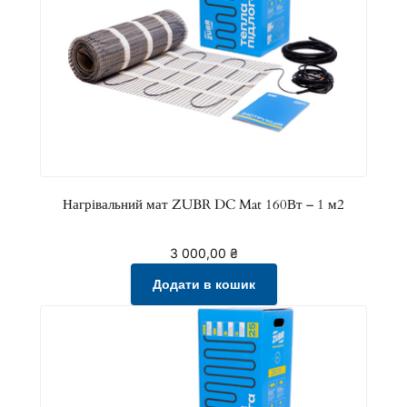
В
т
–
1
2
м
2
к
і
Нагрівальний мат ZUBR DC Mat 160Вт – 1 м2
л
ь
3 000,00
₴
к
Додати в кошик
і
с
т
ь