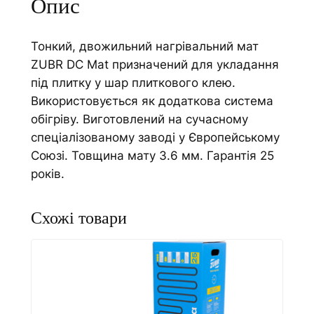
Опис
и
e
й
:
Тонкий, двожильний нагрівальний мат
м
ZUBR DC Mat призначений для укладання
а
під плитку у шар плиткового клею.
т
Використовується як додаткова система
Z
обігріву. Виготовлений на сучасному
U
спеціалізованому заводі у Європейському
B
Союзі. Товщина мату 3.6 мм. Гарантія 25
R
років.
D
C
M
a
t
1
6
0