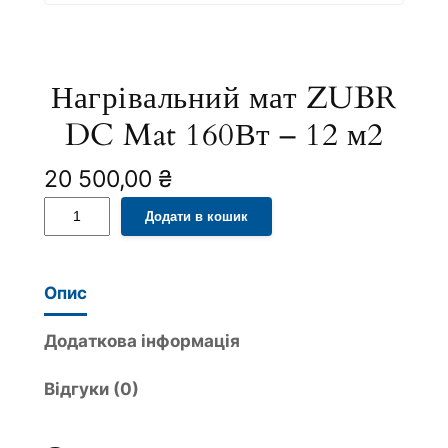
Нагрівальний мат ZUBR
DC Mat 160Вт – 12 м2
20 500,00
₴
Н
A
Додати в кошик
а
l
г
t
р
e
Опис
і
r
в
n
Додаткова інформація
а
a
Відгуки (0)
л
t
ь
i
н
v