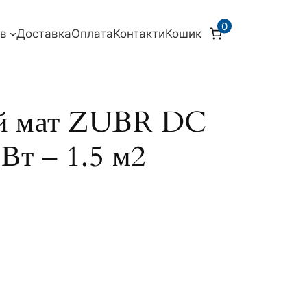
0
ів
Доставка
Оплата
Контакти
Кошик
ий мат ZUBR DC
Вт – 1.5 м2