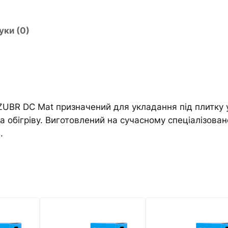
в
n
а
a
л
t
уки (0)
ь
i
н
v
и
e
й
:
м
ZUBR DC Mat призначений для укладання під плитку 
а
 обігріву. Виготовлений на сучасному спеціалізован
т
.
Z
U
B
R
D
C
M
a