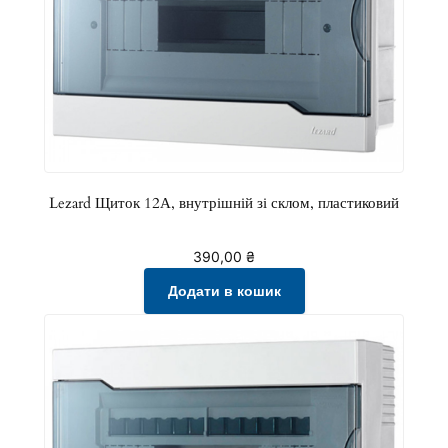
л
о
м
,
п
л
а
с
Lezard Щиток 12А, внутрішній зі склом, пластиковий
т
и
390,00
₴
к
Додати в кошик
о
в
и
й
к
і