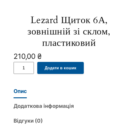
Lezard Щиток 6А,
зовнішній зі склом,
пластиковий
210,00
₴
L
A
Додати в кошик
e
l
z
t
a
e
Опис
r
r
d
n
Додаткова інформація
Щ
a
Відгуки (0)
и
t
т
i
о
v