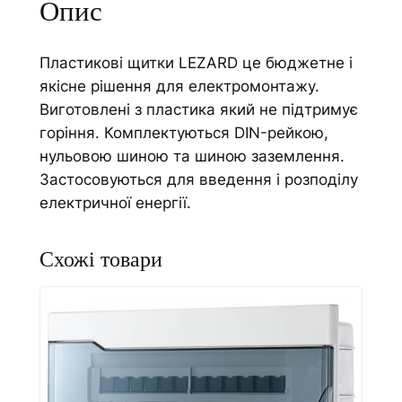
Опис
к
e
6
:
Пластикові щитки LEZARD це бюджетне і
А
якісне рішення для електромонтажу.
,
Виготовлені з пластика який не підтримує
з
горіння. Комплектуються DIN-рейкою,
о
нульовою шиною та шиною заземлення.
в
Застосовуються для введення і розподілу
н
електричної енергії.
і
ш
н
і
й
з
і
с
к