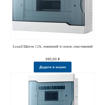
л
ь
к
і
с
т
ь
Lezard Щиток 12А, зовнішній зі склом, пластиковий
390,00
₴
Додати в кошик