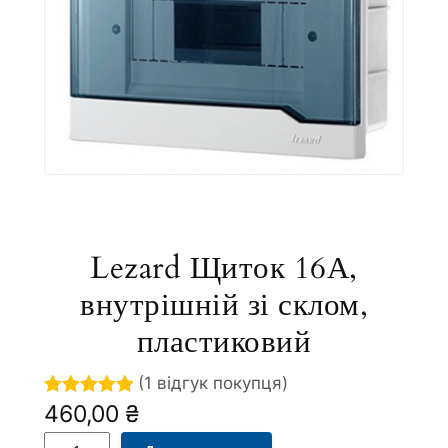
Lezard Щиток 16А,
внутрішній зі склом,
пластиковий
(1 відгук покупця)
460,00
₴
Рейтинг
1
5.00
з 5 на
L
A