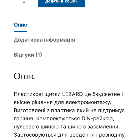
Додати в кошик
основі
e
l
опитування
z
t
покупця
a
e
Опис
r
r
d
n
Додаткова інформація
Щ
a
Відгуки (1)
и
t
т
i
о
v
Опис
к
e
1
:
Пластикові щитки LEZARD це бюджетне і
6
якісне рішення для електромонтажу.
А
Виготовлені з пластика який не підтримує
,
горіння. Комплектуються DIN-рейкою,
в
нульовою шиною та шиною заземлення.
н
Застосовуються для введення і розподілу
у