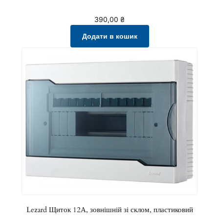
а
с
390,00
₴
т
Додати в кошик
и
к
о
в
и
й
к
і
л
ь
к
і
с
т
Lezard Щиток 12А, зовнішній зі склом, пластиковий