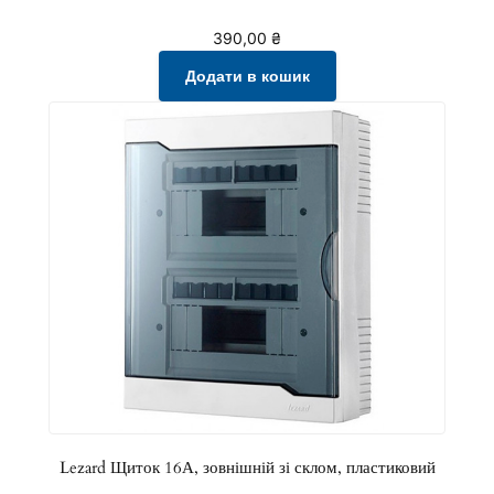
ь
390,00
₴
Додати в кошик
Lezard Щиток 16А, зовнішній зі склом, пластиковий