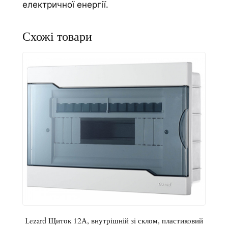
електричної енергії.
т
р
і
ш
н
і
й
з
і
с
к
л
о
м
,
п
л
Lezard Щиток 12А, внутрішній зі склом, пластиковий