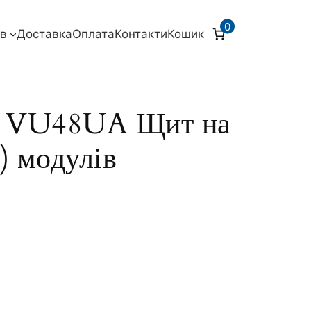
0
ів
Доставка
Оплата
Контакти
Кошик
 VU48UA Щит на
) модулів