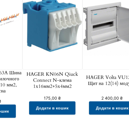
(
5
6
)
м
о
д
у
л
63A Шина
HAGER KN06N Qiuck
і
HAGER Volta VU
вилочного
Connect N-клема
в
Щит на 12(14) мод
 10 мм2,
1х16мм2+5х4мм2
к
сна
і
175,00
₴
2 400,00
₴
₴
л
Додати в кошик
Додати в кошик
ь
ошик
к
і