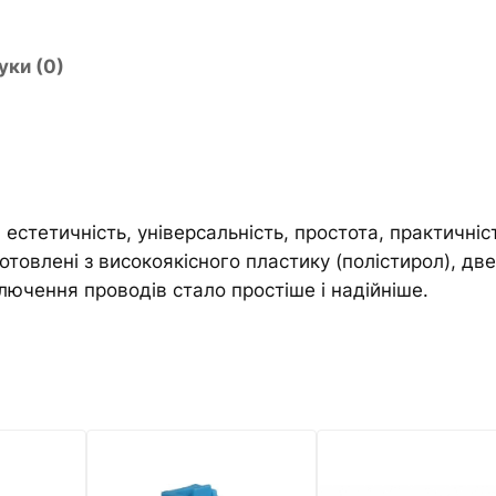
V
n
o
a
l
t
уки (0)
t
i
a
v
V
e
U
:
4
, естетичність, універсальність, простота, практичніс
8
товлені з високоякісного пластику (полістирол), две
U
лючення проводів стало простіше і надійніше.
A
Щ
и
т
н
а
4
8