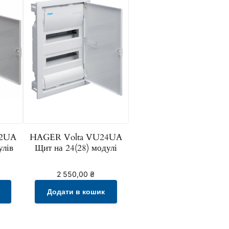
12UA
HAGER Volta VU24UA
улів
Щит на 24(28) модулі
2 550,00
₴
Додати в кошик