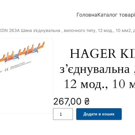
Головна
Каталог товар
DN 263A Шина з’єднувальна , вилочного типу, 12 мод., 10 мм2,
HAGER KD
з’єднувальна 
12 мод., 10
267,00
₴
H
A
Додати в кошик
A
l
G
t