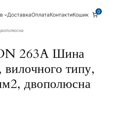
0
ів
Доставка
Оплата
Контакти
Кошик
 двополюсна
N 263A Шина
, вилочного типу,
 мм2, двополюсна