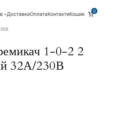
0
ів
Доставка
Оплата
Контакти
Кошик
230В
микач 1-0-2 2
й 32А/230В