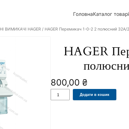
Головна
Каталог товар
НІ ВИМИКАЧІ HAGER
/ HAGER Перемикач 1-0-2 2 полюсний 32А/
HAGER Пере
полюсни
800,00
₴
H
A
Додати в кошик
A
l
G
t
E
e
R
r