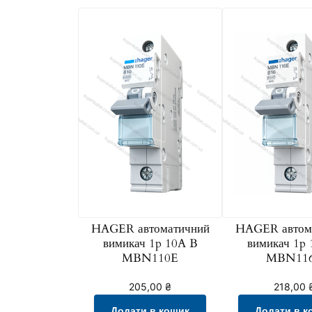
HAGER автоматичний
HAGER автом
вимикач 1p 10A B
вимикач 1p
MBN110E
MBN11
205,00
₴
218,00
Додати в кошик
Додати в к