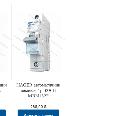
ний
HAGER автоматичний
 C
вимикач 1p 32A B
MBN132E
288,00
₴
Додати в кошик