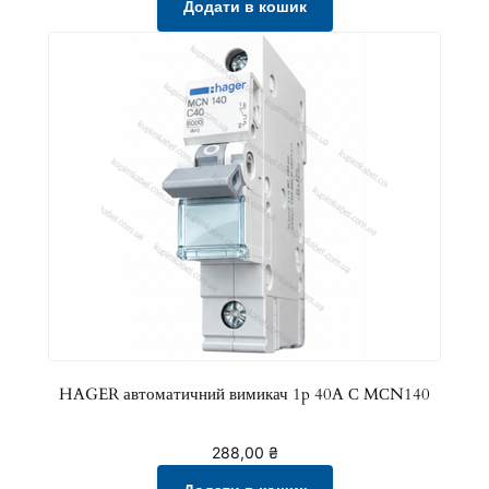
Додати в кошик
HAGER автоматичний вимикач 1p 40A С MСN140
288,00
₴