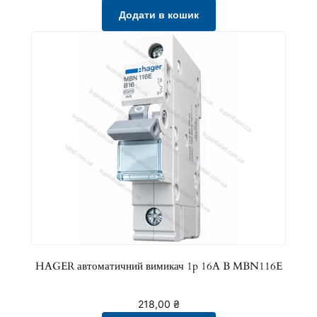
і
Додати в кошик
л
ь
к
і
с
т
ь
HAGER автоматичний вимикач 1p 16A B MBN116E
218,00
₴