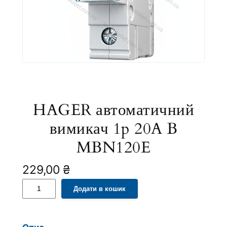
HAGER автоматичний
вимикач 1p 20A B
MBN120E
229,00
₴
H
A
Додати в кошик
A
l
G
t
E
e