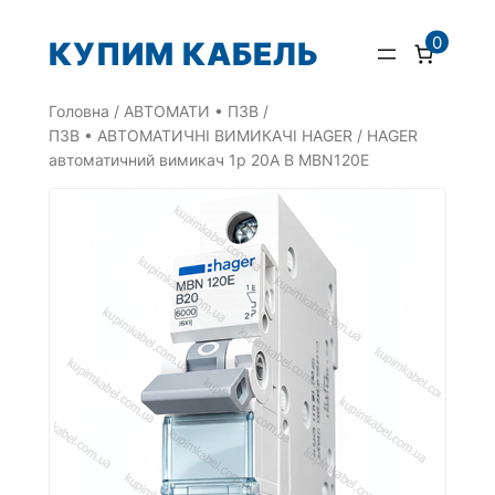
Перейти
0
КУПИМ КАБЕЛЬ
до
вмісту
Головна
/
АВТОМАТИ • ПЗВ
/
ПЗВ • АВТОМАТИЧНІ ВИМИКАЧІ HAGER
/ HAGER
автоматичний вимикач 1p 20A B MBN120E