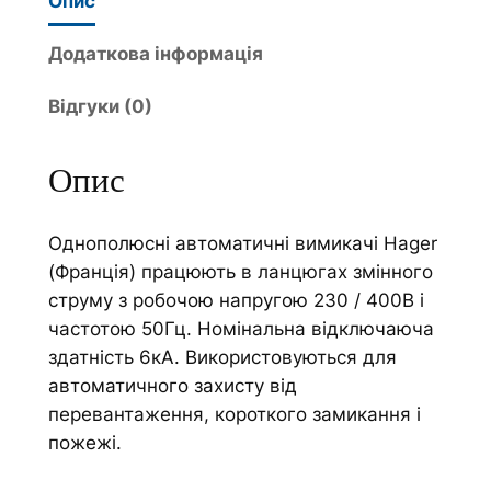
Опис
R
r
а
n
Додаткова інформація
в
a
Відгуки (0)
т
t
о
i
м
v
Опис
а
e
т
:
Однополюсні автоматичні вимикачі Hager
и
(Франція) працюють в ланцюгах змінного
ч
струму з робочою напругою 230 / 400В і
н
частотою 50Гц. Номінальна відключаюча
и
здатність 6кА. Використовуються для
й
автоматичного захисту від
в
перевантаження, короткого замикання і
и
пожежі.
м
и