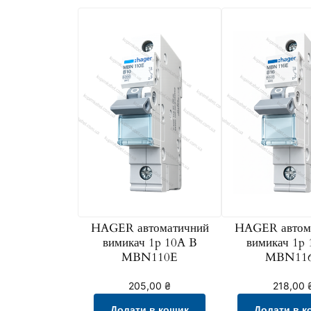
HAGER автоматичний
HAGER автом
вимикач 1p 10A B
вимикач 1p
MBN110E
MBN11
205,00
₴
218,00
Додати в кошик
Додати в к