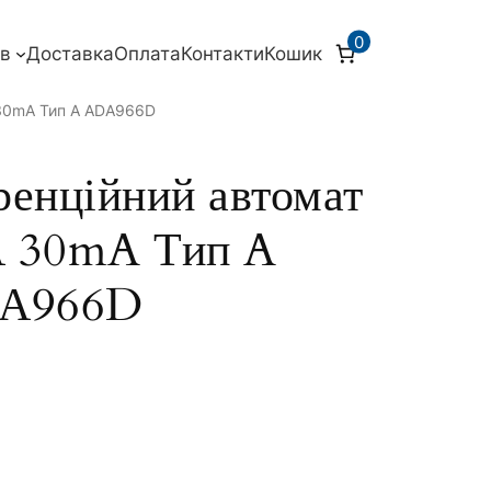
0
ів
Доставка
Оплата
Контакти
Кошик
 30mA Тип A ADА966D
нційний автомат
 30mA Тип A
А966D