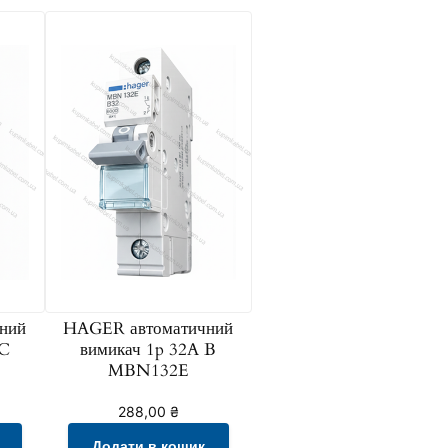
ний
HAGER автоматичний
 C
вимикач 1p 32A B
MBN132E
288,00
₴
Додати в кошик