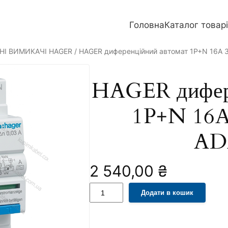
Головна
Каталог товар
НІ ВИМИКАЧІ HAGER
/ HAGER диференційний автомат 1P+N 16А
HAGER дифере
1P+N 16А
AD
2 540,00
₴
H
A
Додати в кошик
A
l
G
t