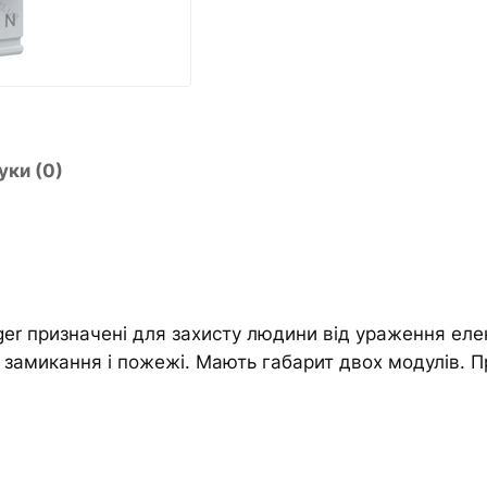
E
e
R
r
д
n
и
a
ф
t
е
i
уки (0)
р
v
е
e
н
:
ц
і
й
er призначені для захисту людини від ураження ел
н
 замикання і пожежі. Мають габарит двох модулів. Пр
и
й
а
в
т