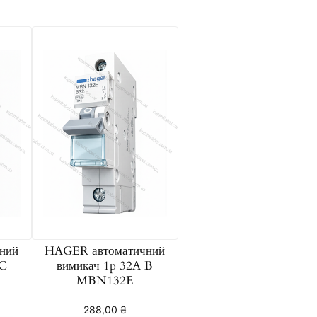
ний
HAGER автоматичний
 C
вимикач 1p 32A B
MBN132E
288,00
₴