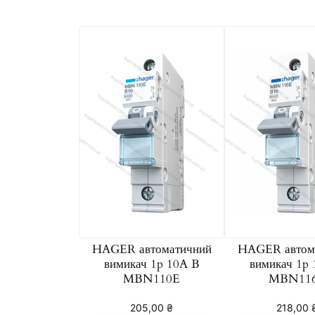
HAGER автоматичний
HAGER автом
вимикач 1p 10A B
вимикач 1p
MBN110E
MBN11
205,00
₴
218,00