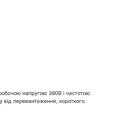
 робочою напругою 380В і частотою
у від перевантаження, короткого