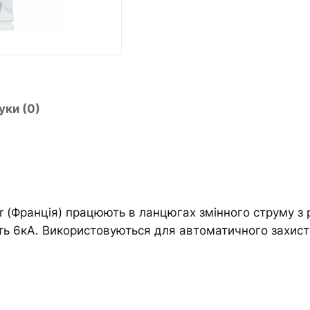
а
n
в
a
т
t
о
i
м
v
а
e
уки (0)
т
:
и
ч
н
и
й
r (Франція) працюють в ланцюгах змінного струму з
в
ть 6кА. Використовуються для автоматичного захист
и
м
и
к
а