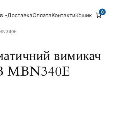
0
ів
Доставка
Оплата
Контакти
Кошик
MBN340E
атичний вимикач
 B MBN340E