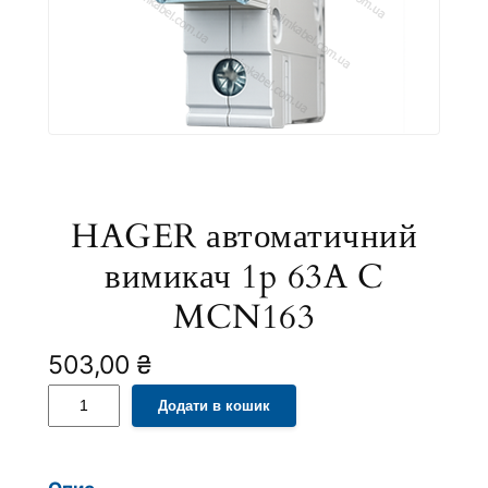
HAGER автоматичний
вимикач 1p 63A C
MCN163
503,00
₴
H
A
Додати в кошик
A
l
G
t
E
e