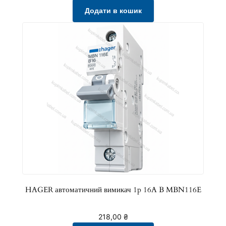
л
Додати в кошик
ь
к
і
с
т
ь
HAGER автоматичний вимикач 1p 16A B MBN116E
218,00
₴