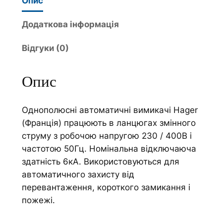
Опис
R
r
а
n
Додаткова інформація
в
a
Відгуки (0)
т
t
о
i
м
v
Опис
а
e
т
:
Однополюсні автоматичні вимикачі Hager
и
(Франція) працюють в ланцюгах змінного
ч
струму з робочою напругою 230 / 400В і
н
частотою 50Гц. Номінальна відключаюча
и
здатність 6кА. Використовуються для
й
автоматичного захисту від
в
перевантаження, короткого замикання і
и
пожежі.
м
и