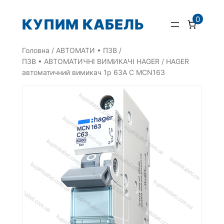
Перейти
0
КУПИМ КАБЕЛЬ
до
вмісту
Головна
/
АВТОМАТИ • ПЗВ
/
ПЗВ • АВТОМАТИЧНІ ВИМИКАЧІ HAGER
/ HAGER
автоматичний вимикач 1p 63A C MCN163