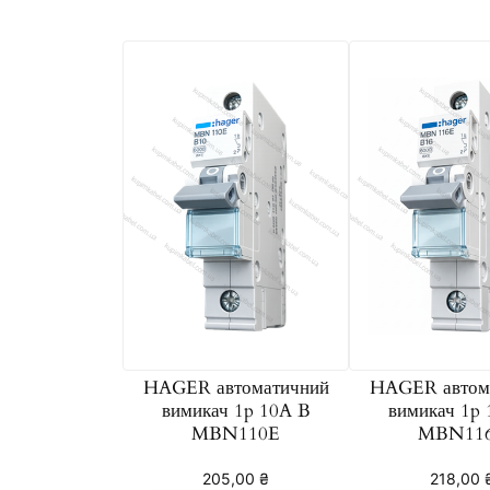
HAGER автоматичний
HAGER автом
вимикач 1p 10A B
вимикач 1p
MBN110E
MBN11
205,00
₴
218,00