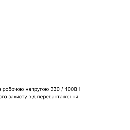
з робочою напругою 230 / 400В і
го захисту від перевантаження,