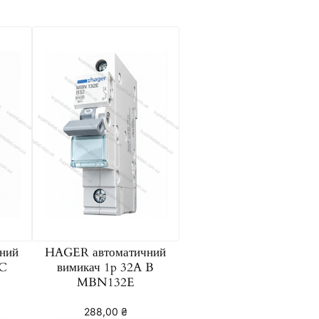
ний
HAGER автоматичний
 C
вимикач 1p 32A B
MBN132E
288,00
₴