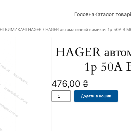
Головна
Каталог товар
НІ ВИМИКАЧІ HAGER
/ HAGER автоматичний вимикач 1p 50A B 
HAGER автом
1p 50A
476,00
₴
H
A
Додати в кошик
A
l
G
t
E
e
R
r