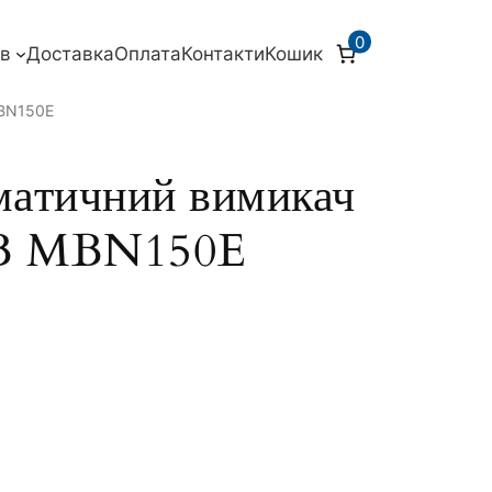
0
ів
Доставка
Оплата
Контакти
Кошик
MBN150E
атичний вимикач
 B MBN150E