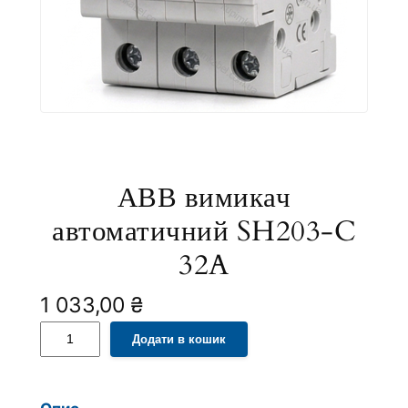
АВВ вимикач
автоматичний SH203-C
32A
1 033,00
₴
А
A
Додати в кошик
В
l
В
t
в
e