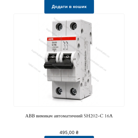
с
Додати в кошик
т
ь
АBB вимикач автоматичний SH202-C 16A
495,00
₴