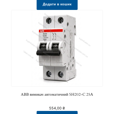
Додати в кошик
АBB вимикач автоматичний SH202-C 25A
554,00
₴