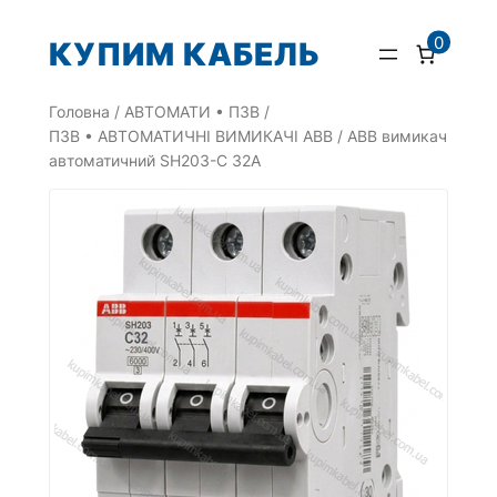
Перейти
0
КУПИМ КАБЕЛЬ
до
вмісту
Головна
/
АВТОМАТИ • ПЗВ
/
ПЗВ • АВТОМАТИЧНІ ВИМИКАЧІ ABB
/ АВВ вимикач
автоматичний SH203-C 32A