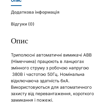
Опис
и
r
м
n
Додаткова інформація
и
a
Відгуки (0)
к
t
а
i
ч
v
Опис
а
e
в
:
Триполюсні автоматичні вимикачі АВВ
т
(Німеччина) працюють в ланцюгах
о
змінного струму з робочою напругою
м
380В і частотою 50Гц. Номінальна
а
відключаюча здатність 6кА.
т
Використовуються для автоматичного
и
захисту від перевантаження, короткого
ч
замикання і пожежі.
н
и