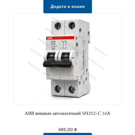
с
Додати в кошик
т
ь
АBB вимикач автоматичний SH202-C 16A
495,00
₴