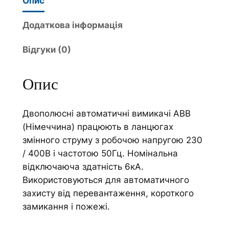
Опис
и
r
м
n
Додаткова інформація
и
a
Відгуки (0)
к
t
а
i
ч
v
Опис
а
e
в
:
Двополюсні автоматичні вимикачі АВВ
т
(Німеччина) працюють в ланцюгах
о
змінного струму з робочою напругою 230
м
/ 400В і частотою 50Гц. Номінальна
а
відключаюча здатність 6кА.
т
Використовуються для автоматичного
и
захисту від перевантаження, короткого
ч
замикання і пожежі.
н
и