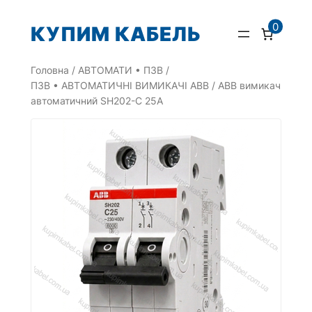
Перейти
0
КУПИМ КАБЕЛЬ
до
вмісту
Головна
/
АВТОМАТИ • ПЗВ
/
ПЗВ • АВТОМАТИЧНІ ВИМИКАЧІ ABB
/ АBB вимикач
автоматичний SH202-C 25A