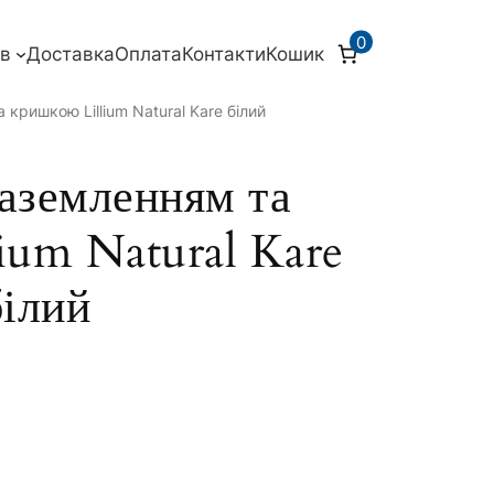
0
ів
Доставка
Оплата
Контакти
Кошик
 кришкою Lillium Natural Kare білий
заземленням та
ium Natural Kare
білий