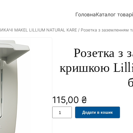
Головна
Каталог товар
ИКАЧІ MAKEL LILLIUM NATURAL KARE
/ Розетка з заземленням та
Розетка з 
кришкою Lill
115,00
₴
Р
A
Додати в кошик
о
l
з
t