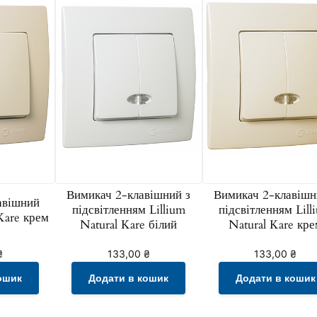
к
р
и
ш
к
о
ю
L
i
l
Вимикач 2-клавішний з
Вимикач 2-клавішн
l
авішний
підсвітленням Lillium
підсвітленням Lill
 Kare крем
i
Natural Kare білий
Natural Kare кре
u
m
₴
133,00
₴
133,00
₴
N
ошик
Додати в кошик
Додати в кошик
a
t