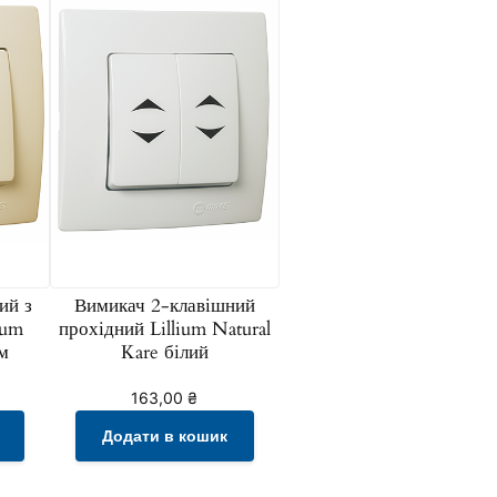
ий з
Вимикач 2-клавішний
ium
прохідний Lillium Natural
м
Kare білий
163,00
₴
Додати в кошик