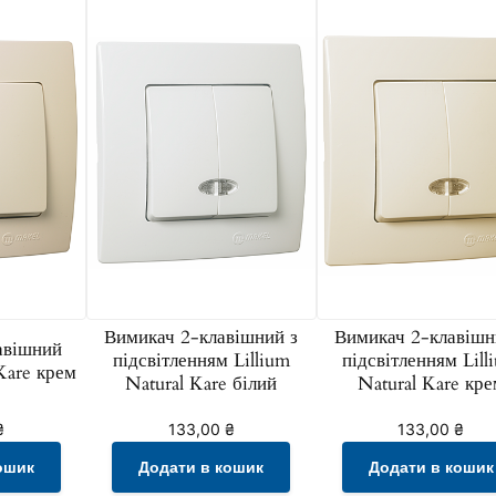
N
a
t
u
r
a
l
K
a
r
e
Вимикач 2-клавішний з
Вимикач 2-клавішн
к
авішний
підсвітленням Lillium
підсвітленням Lill
 Kare крем
р
Natural Kare білий
Natural Kare кре
е
м
₴
133,00
₴
133,00
₴
к
ошик
Додати в кошик
Додати в кошик
і