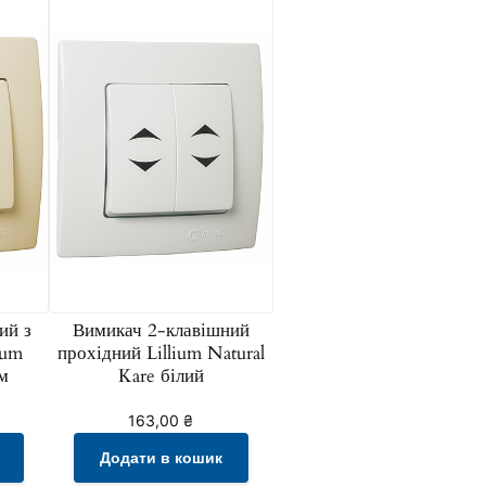
ий з
Вимикач 2-клавішний
ium
прохідний Lillium Natural
м
Kare білий
163,00
₴
Додати в кошик