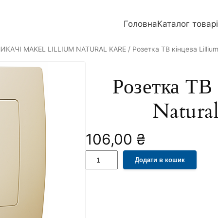
Головна
Каталог товар
ИКАЧІ MAKEL LILLIUM NATURAL KARE
/ Розетка ТВ кінцева Lilliu
Розетка ТВ 
Natura
106,00
₴
Р
A
Додати в кошик
о
l
з
t
е
e
т
r