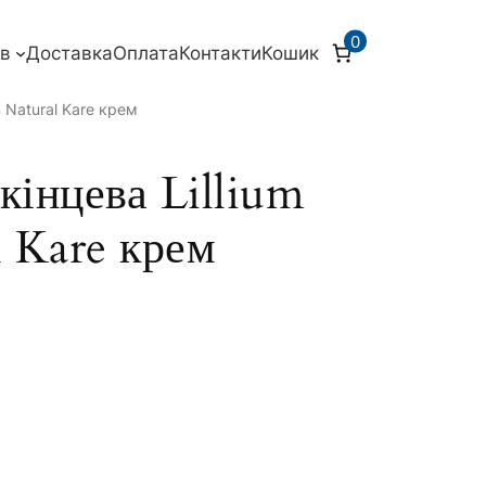
0
ів
Доставка
Оплата
Контакти
Кошик
m Natural Kare крем
кінцева Lillium
l Kare крем