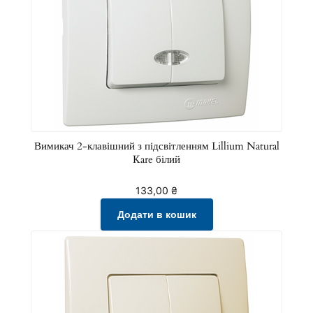
к
р
е
м
к
і
л
ь
Вимикач 2-клавішний з підсвітленням Lillium Natural
Kare білий
к
і
133,00
₴
с
Додати в кошик
т
ь