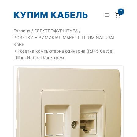
Перейти
0
КУПИМ КАБЕЛЬ
до
вмісту
Головна
/
ЕЛЕКТРОФУРНІТУРА
/
РОЗЕТКИ • ВИМИКАЧІ MAKEL LILLIUM NATURAL
KARE
/ Розетка компьютерна одинарна (RJ45 Cat5e)
Lillium Natural Kare крем