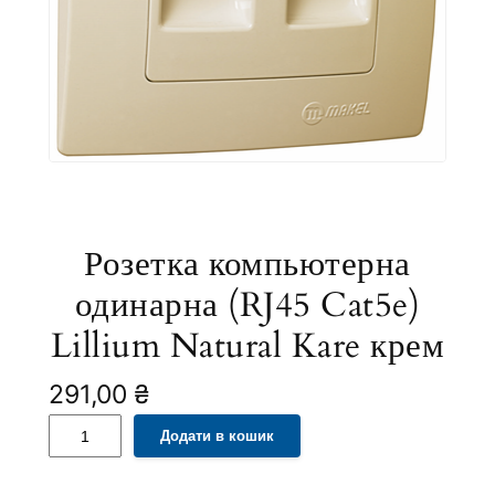
Розетка компьютерна
одинарна (RJ45 Cat5e)
Lillium Natural Kare крем
291,00
₴
Р
A
Додати в кошик
о
l
з
t