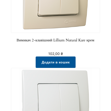
е
м
к
і
л
ь
Вимикач 2-клавішний Lillium Natural Kare крем
к
і
102,00
₴
с
Додати в кошик
т
ь