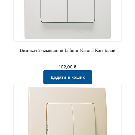
l
l
i
u
m
N
a
Вимикач 2-клавішний Lillium Natural Kare білий
t
u
102,00
₴
r
Додати в кошик
a
l
K
a
r
e
к
р