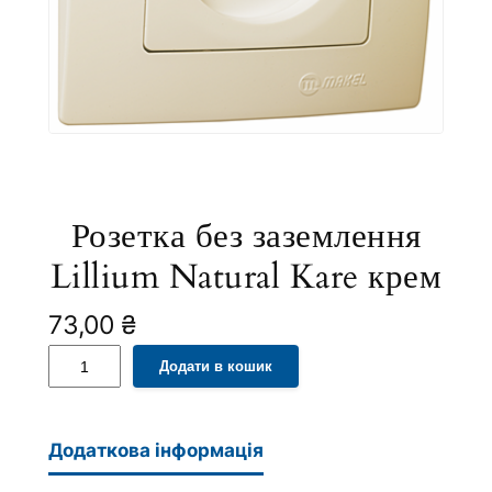
Розетка без заземлення
Lillium Natural Kare крем
73,00
₴
Р
A
Додати в кошик
о
l
з
t
е
e
Додаткова інформація
т
r