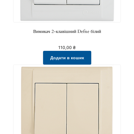
б
і
л
и
Вимикач 2-клавішний Defne білий
й
к
110,00
₴
і
Додати в кошик
л
ь
к
і
с
т
ь