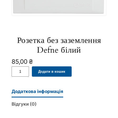
Розетка без заземлення
Defne білий
85,00
₴
Р
A
Додати в кошик
о
l
з
t
е
e
Додаткова інформація
т
r
к
n
Відгуки (0)
а
a
б
t