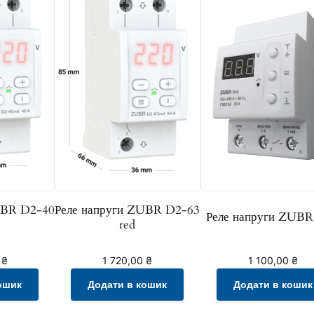
к
і
л
ь
к
і
с
т
ь
UBR D2-40
Реле напруги ZUBR D2-63
Реле напруги ZUBR
red
0
₴
1 720,00
₴
1 100,00
₴
ошик
Додати в кошик
Додати в кошик