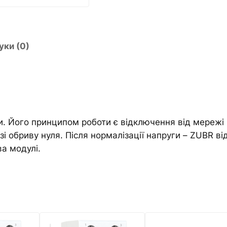
п
a
р
t
у
i
г
v
уки (0)
и
e
Z
:
U
B
R
. Його принципом роботи є відключення від мережі в
D
зі обриву нуля. Після нормалізації напруги – ZUBR 
2
а модулі.
-
5
0
r
e
d