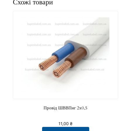
т
ь
Провід ШВВПнг 2х0,5
11,00
₴