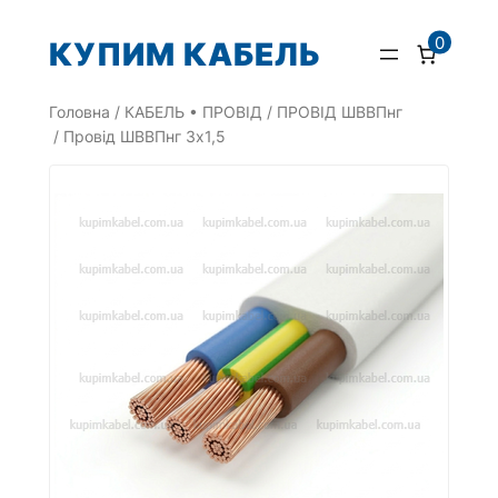
Перейти
0
КУПИМ КАБЕЛЬ
до
вмісту
Головна
/
КАБЕЛЬ • ПРОВІД
/
ПРОВІД ШВВПнг
/ Провід ШВВПнг 3х1,5