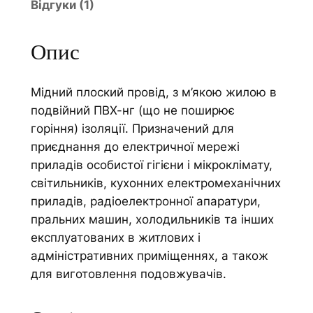
Відгуки (1)
В
t
В
i
П
v
Опис
н
e
г
:
Мідний плоский провід, з м’якою жилою в
3
подвійний ПВХ-нг (що не поширює
х
горіння) ізоляції. Призначений для
1
приєднання до електричної мережі
,
приладів особистої гігієни і мікроклімату,
5
світильників, кухонних електромеханічних
к
приладів, радіоелектронної апаратури,
і
пральних машин, холодильників та інших
л
експлуатованих в житлових і
ь
адміністративних приміщеннях, а також
к
для виготовлення подовжувачів.
і
с