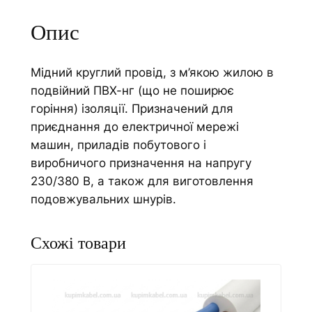
С
i
н
v
Опис
г
e
4
:
Мідний круглий провід, з м’якою жилою в
х
подвійний ПВХ-нг (що не поширює
6
горіння) ізоляції. Призначений для
,
приєднання до електричної мережі
0
машин, приладів побутового і
к
виробничого призначення на напругу
і
230/380 В, а також для виготовлення
л
подовжувальних шнурів.
ь
к
і
с
т
ь