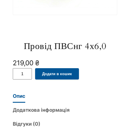
Провід ПВСнг 4х6,0
219,00
₴
П
A
Додати в кошик
р
l
о
t
в
e
Опис
і
r
д
n
Додаткова інформація
П
a
Відгуки (0)
В
t