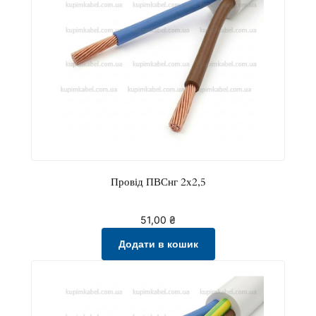
Провід ПВСнг 2х2,5
51,00
₴
Додати в кошик