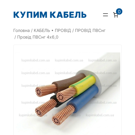
Перейти
0
КУПИМ КАБЕЛЬ
до
вмісту
Головна
/
КАБЕЛЬ • ПРОВІД
/
ПРОВІД ПВСнг
/ Провід ПВСнг 4х6,0