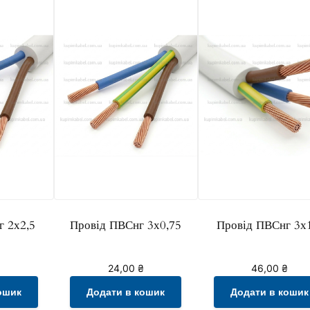
т
ь
г 2х2,5
Провід ПВСнг 3х0,75
Провід ПВСнг 3х
24,00
₴
46,00
₴
ошик
Додати в кошик
Додати в кошик