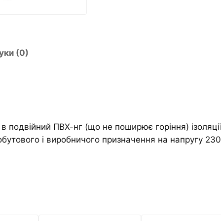
П
a
В
t
С
i
н
v
уки (0)
г
e
4
:
х
4
,
0
 в подвійний ПВХ-нг (що не поширює горіння) ізоляц
к
обутового і виробничого призначення на напругу 230
і
л
ь
к
і
с