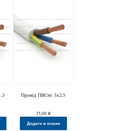
1,5
Провід ПВСнг 3х2,5
71,00
₴
Додати в кошик