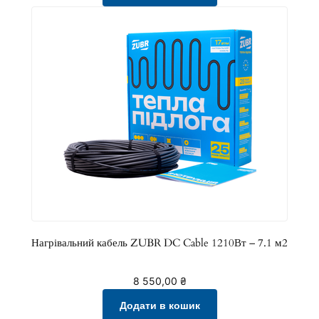
л
ь
к
і
с
т
ь
Нагрівальний кабель ZUBR DC Cable 1210Вт – 7.1 м2
8 550,00
₴
Додати в кошик