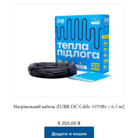
a
b
l
e
1
3
4
0
В
т
–
7
.
9
Нагрівальний кабель ZUBR DC Cable 1070Вт – 6.3 м2
м
2
8 250,00
₴
к
Додати в кошик
і