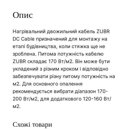
ь
i
н
v
Опис
и
e
й
:
Нагрівальний двожильний кабель ZUBR
к
DC Cable призначений для монтажу на
а
етапі будівництва, коли стяжка ще не
б
зроблена. Питома потужність кабелю
е
ZUBR складає 170 Вт/м2. Він може бути
л
укладений з різним кроком і відповідно
ь
забезпечувати різну питому потужність на
Z
м2. Для основного опалення
U
рекомендується вибрати діапазон 170-
B
200 Вт/м2, для додаткового 120-160 Вт/
R
м2.
D
C
C