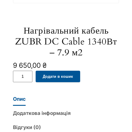
Нагрівальний кабель
ZUBR DC Cable 1340Вт
– 7.9 м2
9 650,00
₴
Н
A
Додати в кошик
а
l
г
t
р
e
Опис
і
r
в
n
Додаткова інформація
а
a
Відгуки (0)
л
t