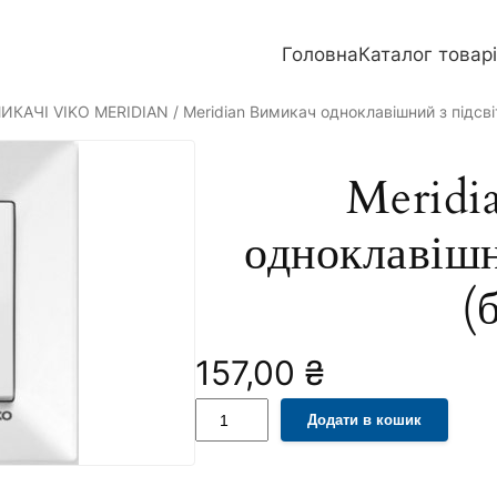
Головна
Каталог товар
ИКАЧІ VIKO MERIDIAN
/ Meridian Вимикач одноклавішний з підсві
Meridi
одноклавішн
(
157,00
₴
M
A
Додати в кошик
e
l
r
t