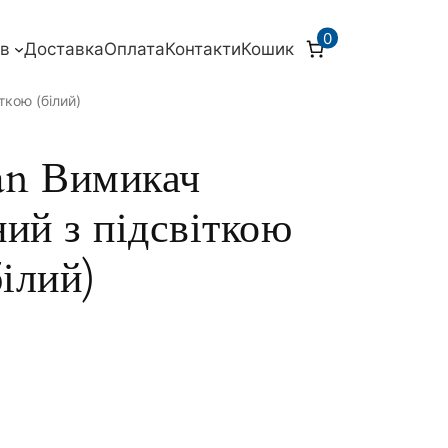
0
ів
Доставка
Оплата
Контакти
Кошик
ткою (білий)
an Вимикач
ий з підсвіткою
білий)