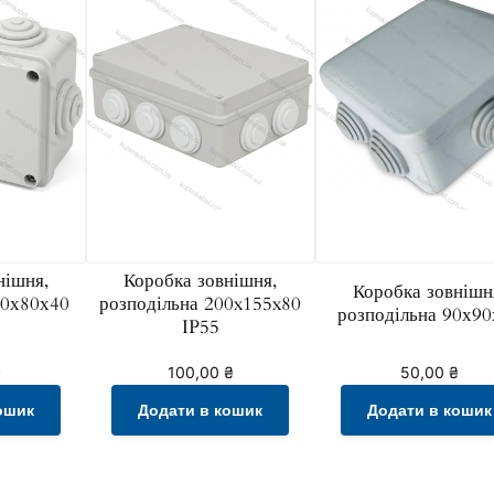
т
ь
нішня,
Коробка зовнішня,
Коробка зовнішн
20х80х40
розподільна 200x155x80
розподільна 90х90
IP55
₴
100,00
₴
50,00
₴
ошик
Додати в кошик
Додати в кошик