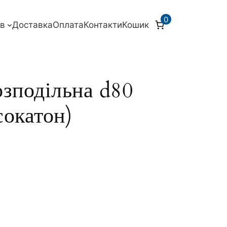
0
ів
Доставка
Оплата
Контакти
Кошик
озподільна d80
сокатон)