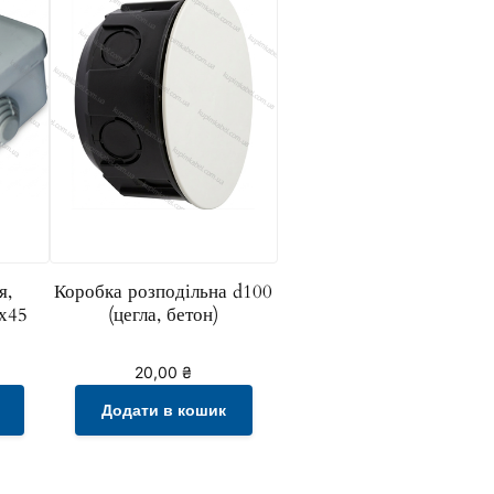
я,
Коробка розподільна d100
х45
(цегла, бетон)
20,00
₴
Додати в кошик