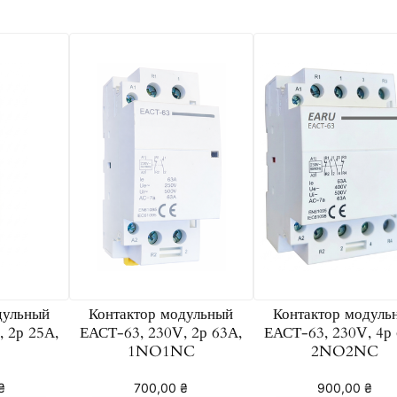
6
3
,
2
3
0
V
,
2
р
6
3
А
дульный
Контактор модульный
Контактор модуль
,
 2р 25А,
ЕАСТ-63, 230V, 2р 63А,
ЕАСТ-63, 230V, 4р 
2
1NO1NC
2NO2NC
N
₴
700,00
₴
900,00
₴
O