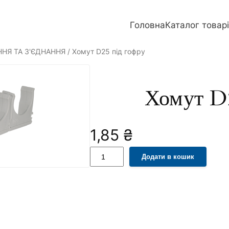
Головна
Каталог товар
ННЯ ТА З'ЄДНАННЯ
/ Хомут D25 під гофру
Хомут D
1,85
₴
Х
A
Додати в кошик
о
l
м
t
у
e
т
r
D
n