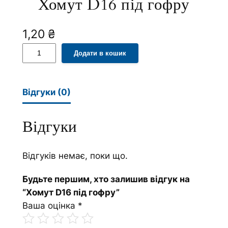
Хомут D16 під гофру
1,20
₴
Х
A
Додати в кошик
о
l
м
t
у
e
Відгуки (0)
т
r
D
n
Відгуки
1
a
6
t
п
i
Відгуків немає, поки що.
і
v
Будьте першим, хто залишив відгук на
д
e
“Хомут D16 під гофру”
г
:
Ваша оцінка
*
о
ф